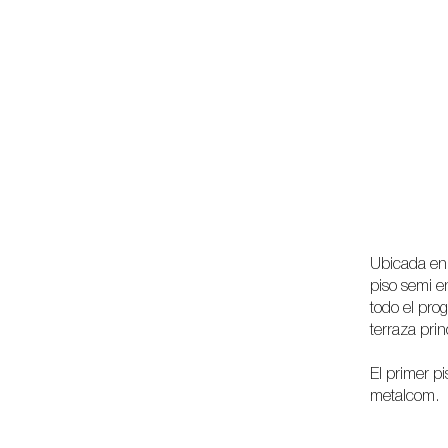
Ubicada en
piso semi en
todo el pro
terraza prin
El primer p
metalcom.