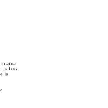
 un primer
 que alberga
l, la
y